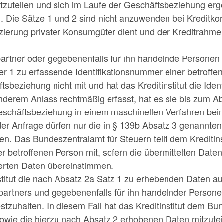
tzuteilen und sich im Laufe der Geschäftsbeziehung e
. Die Sätze 1 und 2 sind nicht anzuwenden bei Kreditko
nzierung privater Konsumgüter dient und der Kreditrahm
partner oder gegebenenfalls für ihn handelnde Personen 
 1 zu erfassende Identifikationsnummer einer betroffen
beziehung nicht mit und hat das Kreditinstitut die Iden
nderem Anlass rechtmäßig erfasst, hat es sie bis zum Ab
schäftsbeziehung in einem maschinellen Verfahren bei
der Anfrage dürfen nur die in § 139b Absatz 3 genannten
. Das Bundeszentralamt für Steuern teilt dem Kreditinst
r betroffenen Person mit, sofern die übermittelten Date
erten Daten übereinstimmen.
nstitut die nach Absatz 2a Satz 1 zu erhebenden Daten 
artners und gegebenenfalls für ihn handelnder Personen
stzuhalten. In diesem Fall hat das Kreditinstitut dem Bu
owie die hierzu nach Absatz 2 erhobenen Daten mitzuteil