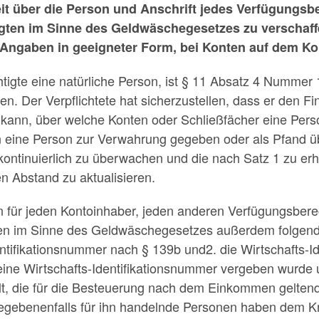
it über die Person und Anschrift jedes Verfügungsb
tigten im Sinne des Geldwäschegesetzes zu verschaf
Angaben in geeigneter Form, bei Konten auf dem Kon
htigte eine natürliche Person, ist § 11 Absatz 4 Numme
. Der Verpflichtete hat sicherzustellen, dass er den Fi
kann, über welche Konten oder Schließfächer eine Perso
 eine Person zur Verwahrung gegeben oder als Pfand üb
kontinuierlich zu überwachen und die nach Satz 1 zu er
 Abstand zu aktualisieren.
en für jeden Kontoinhaber, jeden anderen Verfügungsbere
igten im Sinne des Geldwäschegesetzes außerdem folgen
entifikationsnummer nach § 139b und2. die Wirtschafts-I
ine Wirtschafts-Identifikationsnummer vergeben wurde u
elt, die für die Besteuerung nach dem Einkommen gelte
egebenenfalls für ihn handelnde Personen haben dem Kred