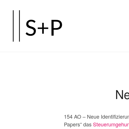
Zum
Hauptinhalt
springen
Ne
154 AO – Neue Identifizieru
Papers“ das
Steuerumgehu