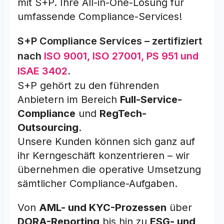
mit S+P. Ihre All-in-One-Lösung für
umfassende Compliance-Services!
S+P Compliance Services – zertifiziert
nach
ISO 9001, ISO 27001, PS 951 und
ISAE 3402
.
S+P gehört zu den führenden
Anbietern im Bereich
Full-Service-
Compliance
und
RegTech-
Outsourcing
.
Unsere Kunden können sich ganz auf
ihr Kerngeschäft konzentrieren – wir
übernehmen die operative Umsetzung
sämtlicher Compliance-Aufgaben.
Von
AML- und KYC-Prozessen
über
DORA-Reporting
bis hin zu
ESG- und