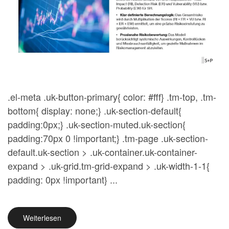
.el-meta .uk-button-primary{ color: #fff} .tm-top, .tm-
bottom{ display: none;} .uk-section-default{
padding:0px;} .uk-section-muted.uk-section{
padding:70px 0 !important;} .tm-page .uk-section-
default.uk-section > .uk-container.uk-container-
expand > .uk-grid.tm-grid-expand > .uk-width-1-1{
padding: 0px !important} ...
Weiterlesen