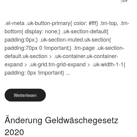
.el-meta .uk-button-primary{ color: #fff} .tm-top, .tm-
bottom{ display: none;} .uk-section-default{
padding:0px;} .uk-section-muted.uk-section{
padding:70px 0 !important;} .tm-page .uk-section-
default.uk-section > .uk-container.uk-container-
expand > .uk-grid.tm-grid-expand > .uk-width-1-1{
padding: 0px !important} ...
Weiterlesen
Änderung Geldwäschegesetz
2020