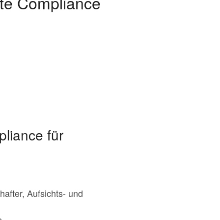
ate Compliance
liance für
after, Aufsichts- und
n.