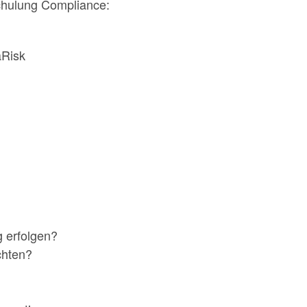
chulung Compliance:
aRisk
g erfolgen?
chten?