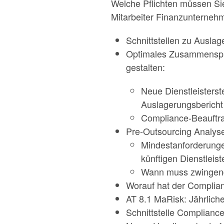
Welche Pflichten müssen Si
Mitarbeiter Finanzunternehme
Schnittstellen zu Ausl
Optimales Zusammenspie
gestalten:
Neue Dienstleisters
Auslagerungsbericht
Compliance-Beauftra
Pre-Outsourcing Analyse
Mindestanforderunge
künftigen Dienstleist
Wann muss zwingend 
Worauf hat der Complia
AT 8.1 MaRisk: Jährlich
Schnittstelle Complianc