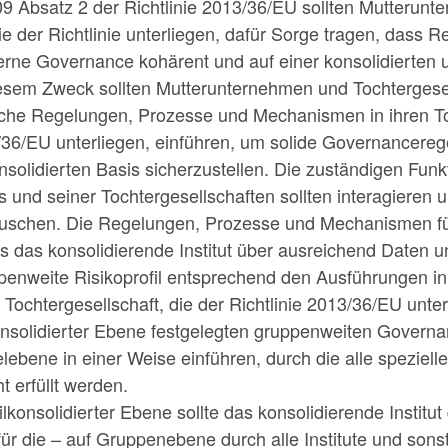
109 Absatz 2 der Richtlinie 2013/36/EU sollten Mutterun
ie der Richtlinie unterliegen, dafür Sorge tragen, dass
rne Governance kohärent und auf einer konsolidierten u
diesem Zweck sollten Mutterunternehmen und Tochtergesel
lche Regelungen, Prozesse und Mechanismen in ihren To
3/36/EU unterliegen, einführen, um solide Governancereg
onsolidierten Basis sicherzustellen. Die zuständigen Fun
ts und seiner Tochtergesellschaften sollten interagieren
auschen. Die Regelungen, Prozesse und Mechanismen fü
ass das konsolidierende Institut über ausreichend Daten 
ppenweite Risikoprofil entsprechend den Ausführungen in
ochtergesellschaft, die der Richtlinie 2013/36/EU unterli
konsolidierter Ebene festgelegten gruppenweiten Governan
ebene in einer Weise einführen, durch die alle spezie
 erfüllt werden.
ilkonsolidierter Ebene sollte das konsolidierende Institut
ür die – auf Gruppenebene durch alle Institute und sons