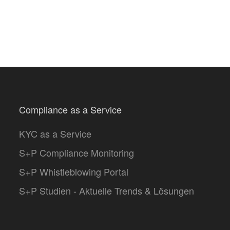
Compliance as a Service
KYC as a Service
S+P Compliance Monitoring
S+P Whistleblowing Portal
S+P Studien - Aktuelle Trends & Lösungen