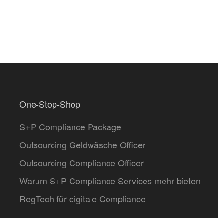
One-Stop-Shop
S+P Compliance Package
Outsourcing Geldwäsche Officer
Outsourcing Compliance Officer
Warum S+P Compliance Services mehr bieten
RegTech für digitale Compliance