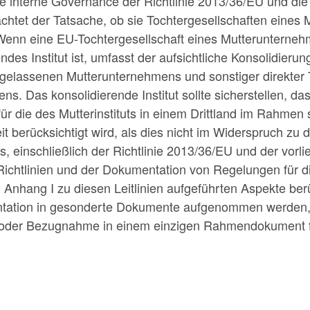
e interne Governance der Richtlinie 2013/36/EU und die 
eachtet der Tatsache, ob sie Tochtergesellschaften eines
. Wenn eine EU-Tochtergesellschaft eines Mutterunterneh
endes Institut ist, umfasst der aufsichtliche Konsolidieru
ergelassenen Mutterunternehmens und sonstiger direkter 
s. Das konsolidierende Institut sollte sicherstellen, d
für die des Mutterinstituts in einem Drittland im Rahme
weit berücksichtigt wird, als dies nicht im Widerspruch z
einschließlich der Richtlinie 2013/36/EU und der vorlieg
Richtlinien und der Dokumentation von Regelungen für
e in Anhang I zu diesen Leitlinien aufgeführten Aspekte b
tation in gesonderte Dokumente aufgenommen werden, do
der Bezugnahme in einem einzigen Rahmendokument fü