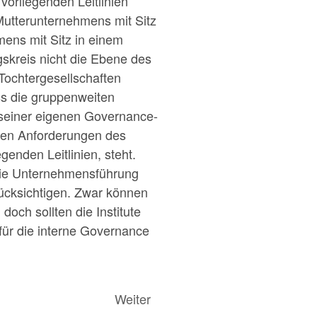
vorliegenden Leitlinien
 Mutterunternehmens mit Sitz
mens mit Sitz in einem
ngskreis nicht die Ebene des
Tochtergesellschaften
ass die gruppenweiten
n seiner eigenen Governance-
u den Anforderungen des
enden Leitlinien, steht.
 die Unternehmensführung
erücksichtigen. Zwar können
ch sollten die Institute
r die interne Governance
Weiter