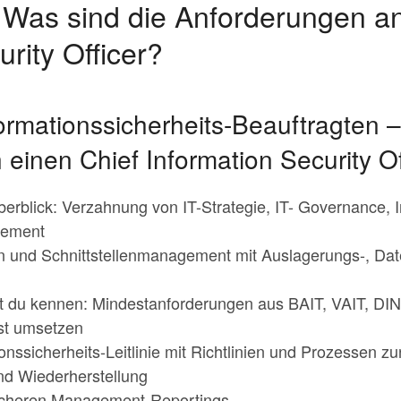
 Was sind die Anforderungen an
rity Officer?
rmationssicherheits-Beauftragten –
einen Chief Information Security Of
rblick: Verzahnung von IT-Strategie, IT- Governance, I
gement
on und Schnittstellenmanagement mit Auslagerungs-, Da
st du kennen: Mindestanforderungen aus BAIT, VAIT, D
st umsetzen
nssicherheits-Leitlinie mit Richtlinien und Prozessen zur
nd Wiederherstellung
icheren Management-Reportings