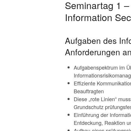
Seminartag 1 –
Information Secu
Aufgaben des Info
Anforderungen an 
Aufgabenspektrum im Übe
Informationsrisikomana
Effiziente Kommunikati
Beauftragten
Diese „rote Linien“ mus
Grundschutz prüfungsfe
Einführung der Informatio
Entdeckung, Reaktion u
Aufbau eines prüfungss