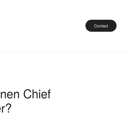
Contact
inen Chief
er?