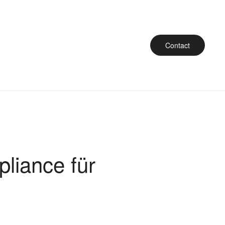
Contact
liance für