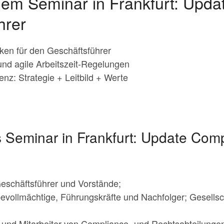
 dem Seminar in Frankfurt: Upd
hrer
ken für den Geschäftsführer
und agile Arbeitszeit-Regelungen
nz: Strategie + Leitbild + Werte
s Seminar in Frankfurt: Update Comp
eschäftsführer und Vorstände;
evollmächtige, Führungskräfte und Nachfolger; Gesellsch
und Mitarbeiter von Compliance- und Rechtsabteilunge