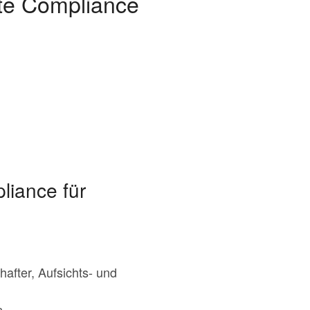
ate Compliance
liance für
after, Aufsichts- und
n.