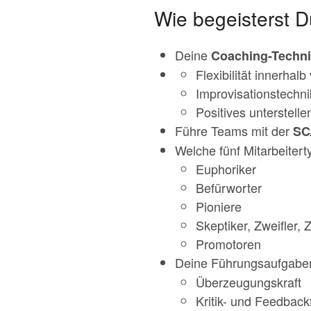
Wie begeisterst D
Deine
Coaching-Techn
Flexibilität innerhal
Improvisationstechni
Positives unterstel
Führe Teams mit der
SC
Welche fünf Mitarbeite
Euphoriker
Befürworter
Pioniere
Skeptiker, Zweifler,
Promotoren
Deine Führungsaufgabe
Überzeugungskraft
Kritik- und Feedbac