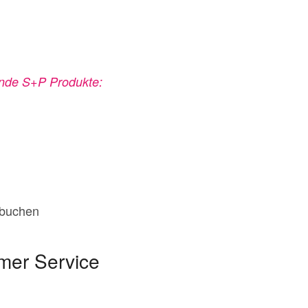
ende S+P Produkte:
 buchen
mer Service