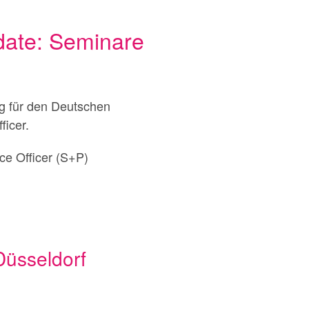
ate: Seminare
ng für den Deutschen
icer.
ce Officer (S+P)
Düsseldorf