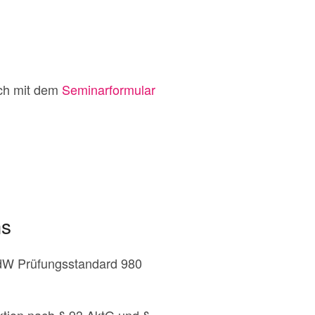
ach mit dem
Seminarformular
ms
IdW Prüfungsstandard 980
tion nach § 93 AktG und §