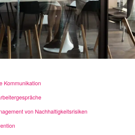
be Kommunikation
arbeitergespräche
agement von Nachhaltigkeitsrisiken
ention