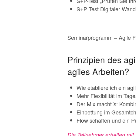
S+P-Test „Prüfen Sie Ihr
S+P Test Digitaler Wand
Seminarprogramm – Agile F
Prinzipien des ag
agiles Arbeiten?
Wie etabliere ich ein agi
Mehr Flexibilität im Tag
Der Mix macht´s: Kombin
Einbettung im Gesamtcha
Flow schaffen und ein P
Die Teilnehmer erhalten mit