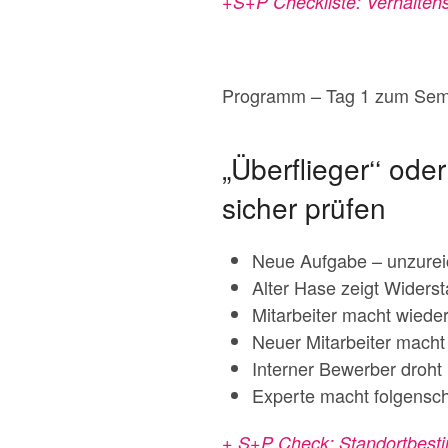
+S+P Checkliste: Verhalten
Programm – Tag 1 zum Semi
„Überflieger‘‘ od
sicher prüfen
Neue Aufgabe – unzurei
Alter Hase zeigt Wider
Mitarbeiter macht wiede
Neuer Mitarbeiter macht
Interner Bewerber droht
Experte macht folgensc
+ S+P Check: Standortbest