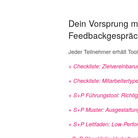
Dein Vorsprung mi
Feedbackgesprä
Jeder Teilnehmer erhält To
+ Checkliste: Zielvereinbaru
+ Checkliste: Mitarbeitertyp
+ S+P Führungstool: Richtig
+ S+P Muster: Ausgestaltun
+ S+P Leitfaden: Low-Perfor