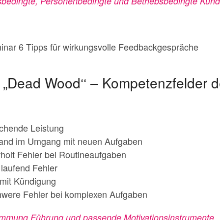
sbedingte, Personenbedingte und Betriebsbedingte Kün
nar 6 Tipps für wirkungsvolle Feedbackgespräche
er „Dead Wood‘‘ – Kompetenzfelder de
chende Leistung
stand im Umgang mit neuen Aufgaben
rholt Fehler bei Routineaufgaben
 laufend Fehler
 mit Kündigung
hwere Fehler bei komplexen Aufgaben
immung Führung und passende Motivationsinstrumente