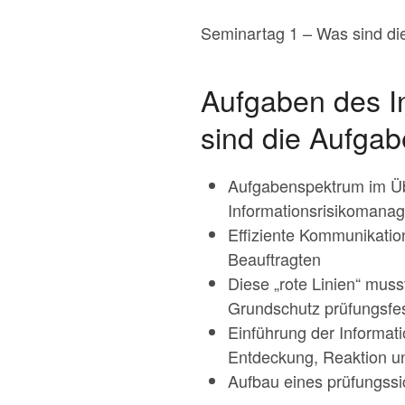
Seminartag 1 – Was sind d
Aufgaben des I
sind die Aufga
Aufgabenspektrum im Übe
Informationsrisikomana
Effiziente Kommunikati
Beauftragten
Diese „rote Linien“ mus
Grundschutz prüfungsfe
Einführung der Informatio
Entdeckung, Reaktion u
Aufbau eines prüfungss