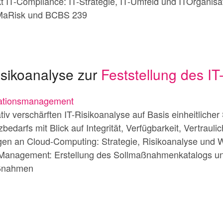
 IT-Compliance: IT-Strategie, IT-Umfeld und ITOrganisa
aRisk und BCBS 239
isikoanalyse zur
Feststellung des I
mationsmanagement
iv verschärften IT-Risikoanalyse auf Basis einheitlicher 
darfs mit Blick auf Integrität, Verfügbarkeit, Vertraulic
en an Cloud-Computing: Strategie, Risikoanalyse und 
-Management: Erstellung des Sollmaßnahmenkatalogs un
aßnahmen