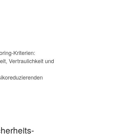
ring-Kriterien:
it, Vertraulichkeit und
sikoreduzierenden
herheits-