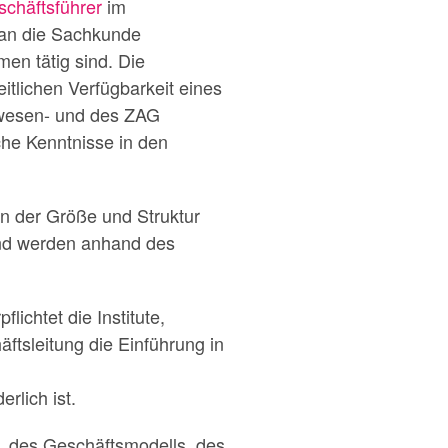
chäftsführer
im
 an die Sachkunde
en tätig sind. Die
eitlichen Verfügbarkeit eines
itwesen- und des ZAG
che Kenntnisse in den
an der Größe und Struktur
 und werden anhand des
chtet die Institute,
ftsleitung die Einführung in
rlich ist.
ur, des Geschäftsmodells, des