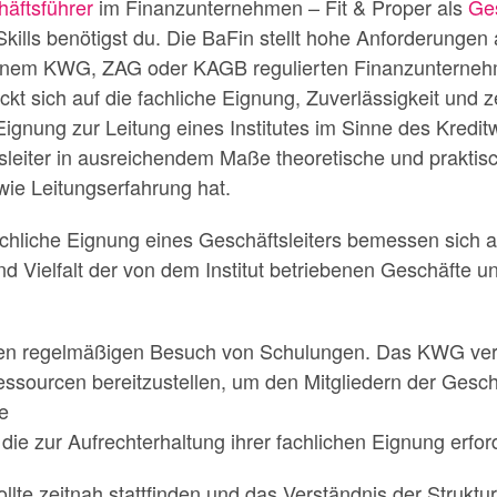
äftsführer
im Finanzunternehmen – Fit & Proper als
Ges
ills benötigst du. Die BaFin stellt hohe Anforderungen
 einem KWG, ZAG oder KAGB regulierten Finanzunternehm
ckt sich auf die fachliche Eignung, Zuverlässigkeit und z
 Eignung zur Leitung eines Institutes im Sinne des Kred
sleiter in ausreichendem Maße theoretische und praktis
ie Leitungserfahrung hat.
chliche Eignung eines Geschäftsleiters bemessen sich 
 und Vielfalt der von dem Institut betriebenen Geschäfte
en regelmäßigen Besuch von Schulungen. Das KWG verpfli
essourcen bereitzustellen, um den Mitgliedern der Geschä
ie
die zur Aufrechterhaltung ihrer fachlichen Eignung erforde
llte zeitnah stattfinden und das Verständnis der Strukt