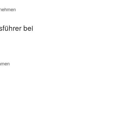
rnehmen
führer bei
ehmen