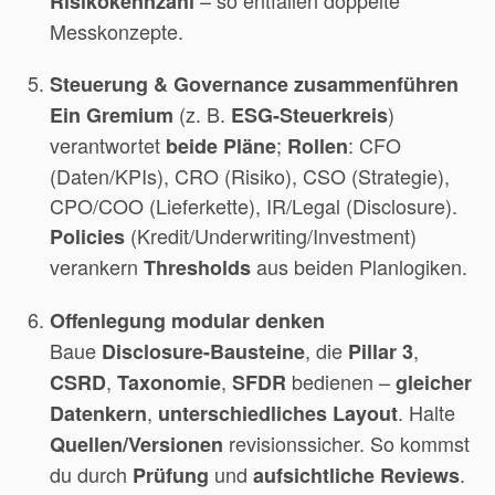
Risikokennzahl
Messkonzepte.
Steuerung & Governance zusammenführen
(z. B.
)
Ein Gremium
ESG-Steuerkreis
verantwortet
;
: CFO
beide Pläne
Rollen
(Daten/KPIs), CRO (Risiko), CSO (Strategie),
CPO/COO (Lieferkette), IR/Legal (Disclosure).
(Kredit/Underwriting/Investment)
Policies
verankern
aus beiden Planlogiken.
Thresholds
Offenlegung modular denken
Baue
, die
,
Disclosure-Bausteine
Pillar 3
,
,
bedienen –
CSRD
Taxonomie
SFDR
gleicher
,
. Halte
Datenkern
unterschiedliches Layout
revisionssicher. So kommst
Quellen/Versionen
du durch
und
.
Prüfung
aufsichtliche Reviews