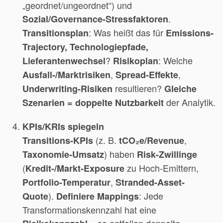
„geordnet/ungeordnet“) und
.
Sozial/Governance-Stressfaktoren
: Was heißt das für
Transitionsplan
Emissions-
Trajectory, Technologiepfade,
?
: Welche
Lieferantenwechsel
Risikoplan
,
,
Ausfall-/Marktrisiken
Spread-Effekte
resultieren?
Underwriting-Risiken
Gleiche
der Analytik.
Szenarien = doppelte Nutzbarkeit
KPIs/KRIs spiegeln
(z. B.
,
Transitions-KPIs
tCO₂e/Revenue
) haben
Taxonomie-Umsatz
Risk-Zwillinge
(
zu Hoch-Emittern,
Kredit-/Markt-Exposure
,
Portfolio-Temperatur
Stranded-Asset-
).
: Jede
Quote
Definiere Mappings
Transformationskennzahl hat eine
– so entfallen doppelte