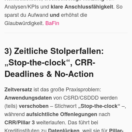
Analysen/KPIs und
. So
klare Anschlussfähigkeit
sparst du Aufwand
erhöhst die
und
Glaubwürdigkeit.
BaFin
3) Zeitliche Stolperfallen:
„Stop-the-clock“, CRR-
Deadlines & No-Action
ist das große Praxisproblem:
Zeitversatz
von CSRD/CSDDD werden
Anwendungsdaten
(teils)
– Stichwort
–,
verschoben
„Stop-the-clock“
während
nach
aufsichtliche Offenlegungen
weiterlaufen. Das führt bei
CRR/Pillar 3
Kreditinstituten zu
, weil sie für
Datenlücken
Pillar-