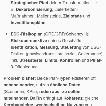
deiner Transformation – z.
Strategischer Pfad
B.
, Lieferketten-
Dekarbonisierung
Maßnahmen, Meilensteine,
und
Zielpfade
.
Investitionspläne
(CRD/CRR/Solvency II):
ESG-Risikoplan
deines Geschäfts –
Risikoperspektive
von ESG-
Identifikation, Messung, Steuerung
Risiken (physisch/transition, sozial, Governance)
inkl.
,
,
und
Stresstests
Limits
Kontrollen
Pillar-
-Offenlegung.
3
Beide Plan-Typen existieren oft
Problem bisher:
, nutzen
nebeneinander
ähnliche Daten
(Szenarien, KPIs),
reden aber zu selten
.
drängt auf
: gleiche
miteinander
BaFin
Kohärenz
,
von
Kernbausteine
wechselseitige Nutzung