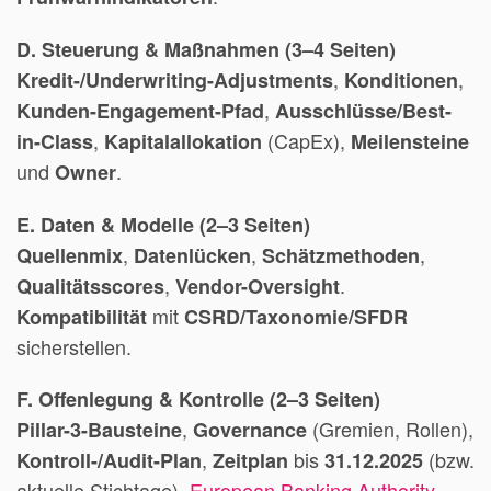
D. Steuerung & Maßnahmen (3–4 Seiten)
,
,
Kredit-/Underwriting-Adjustments
Konditionen
,
Kunden-Engagement-Pfad
Ausschlüsse/Best-
,
(CapEx),
in-Class
Kapitalallokation
Meilensteine
und
.
Owner
E. Daten & Modelle (2–3 Seiten)
,
,
,
Quellenmix
Datenlücken
Schätzmethoden
,
.
Qualitätsscores
Vendor-Oversight
mit
Kompatibilität
CSRD/Taxonomie/SFDR
sicherstellen.
F. Offenlegung & Kontrolle (2–3 Seiten)
,
(Gremien, Rollen),
Pillar-3-Bausteine
Governance
,
bis
(bzw.
Kontroll-/Audit-Plan
Zeitplan
31.12.2025
aktuelle Stichtage).
European Banking Authority