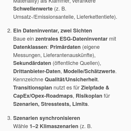
Materiality) als Klammer, verankere
(z. B.
Schwellenwerte
Umsatz-/Emissionsanteile, Lieferkettentiefe).
Ein Dateninventar, zwei Sichten
Baue ein
mit
zentrales ESG-Dateninventar
:
(eigene
Datenklassen
Primärdaten
Messungen, Lieferantenauskünfte),
(öffentliche Quellen),
Sekundärdaten
,
.
Drittanbieter-Daten
Modelle/Schätzwerte
Kennzeichne
.
Qualität/Unsicherheit
nutzt es für
Transitionsplan
Zielpfade &
,
für
CapEx/Opex-Roadmaps
Risikoplan
.
Szenarien, Stresstests, Limits
Szenarien synchronisieren
Wähle
(z. B.
1–2 Klimaszenarien