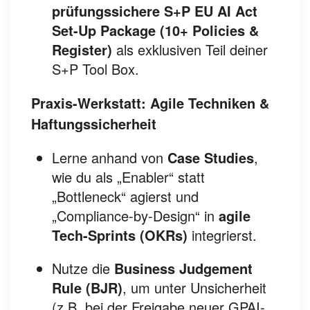
prüfungssichere S+P EU AI Act
Set-Up Package (10+ Policies &
Register)
als exklusiven Teil deiner
S+P Tool Box.
Praxis-Werkstatt: Agile Techniken &
Haftungssicherheit
Lerne anhand von
Case Studies
,
wie du als „Enabler“ statt
„Bottleneck“ agierst und
„Compliance-by-Design“ in
agile
Tech-Sprints (OKRs)
integrierst.
Nutze die
Business Judgement
Rule (BJR)
, um unter Unsicherheit
(z.B. bei der Freigabe neuer GPAI-