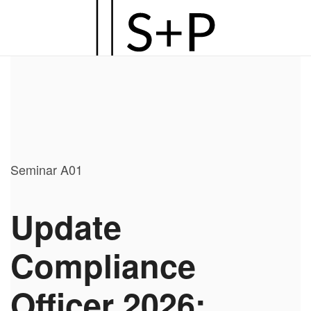
Zum
Hauptinhalt
springen
Seminar A01
Update
Compliance
Officer 2026: