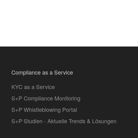
Compliance as a Service
KYC as a Service
S+P Compliance Monitoring
S+P Whistleblowing Portal
S+P Studien - Aktuelle Trends & Lösungen