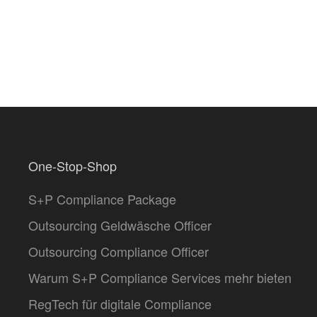
One-Stop-Shop
S+P Compliance Package
Outsourcing Geldwäsche Officer
Outsourcing Compliance Officer
Warum S+P Compliance Services mehr bieten
RegTech für digitale Compliance