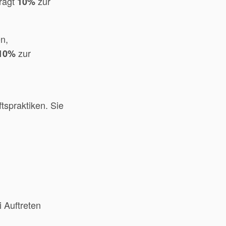
rägt
zur
10%
n,
zur
10%
spraktiken. Sie
 Auftreten