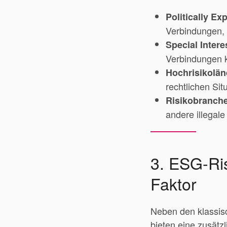
Politically E
Verbindungen,
Special Intere
Verbindungen k
Hochrisikolän
rechtlichen Sit
Risikobranch
andere illegale
3. ESG-Ris
Faktor
Neben den klassis
bieten eine zusätz