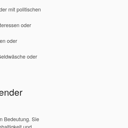
er mit politischen
teressen oder
hen oder
 Geldwäsche oder
zender
n Bedeutung. Sie
haltigkeit und