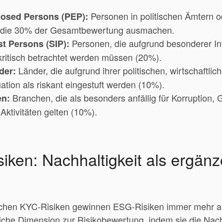
Personen in politischen Ämtern od
xposed Persons (PEP):
 die 30% der Gesamtbewertung ausmachen.
Personen, die aufgrund besonderer In
st Persons (SIP):
ritisch betrachtet werden müssen (20%).
Länder, die aufgrund ihrer politischen, wirtschaftlic
der:
uation als riskant eingestuft werden (10%).
Branchen, die als besonders anfällig für Korruption,
en:
 Aktivitäten gelten (10%).
iken: Nachhaltigkeit als ergän
chen KYC-Risiken gewinnen ESG-Risiken immer mehr a
liche Dimension zur Risikobewertung, indem sie die Nach