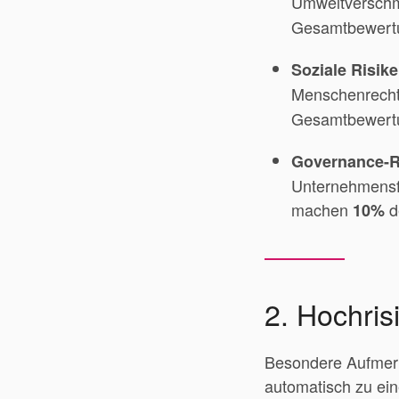
Umweltverschmu
Gesamtbewertu
Soziale Risike
Menschenrechte
Gesamtbewertu
Governance-R
Unternehmensfü
machen
d
10%
2. Hochris
Besondere Aufmerks
automatisch zu ein