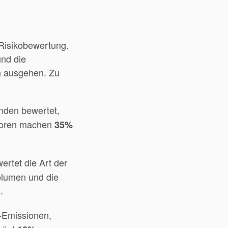
 Risikobewertung.
und die
en ausgehen. Zu
unden bewertet,
ktoren machen
35%
rtet die Art der
olumen und die
.
-Emissionen,