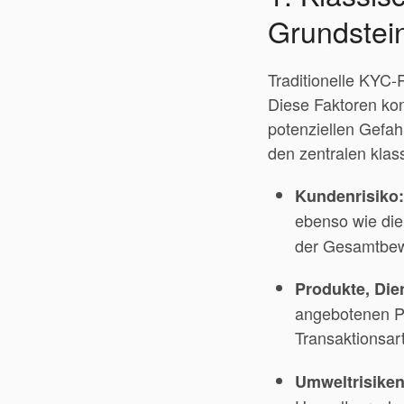
Grundstei
Traditionelle KYC-
Diese Faktoren kon
potenziellen Gefah
den zentralen kla
Kundenrisiko:
ebenso wie di
der Gesamtbew
Produkte, Die
angebotenen Pr
Transaktionsa
Umweltrisiken