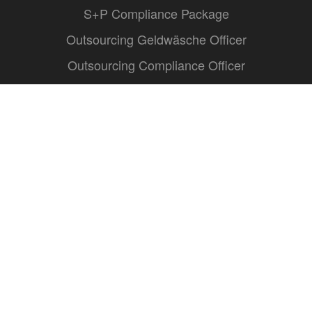
S+P Compliance Package
Outsourcing Geldwäsche Officer
Outsourcing Compliance Officer
Warum S+P Compliance Services mehr bieten
RegTech für digitale Compliance
Compliance as a Service
KYC as a Service
S+P Compliance Monitoring
S+P Whistleblowing Portal
S+P Studien - Aktuelle Trends & Lösungen
Legal
Kontakt