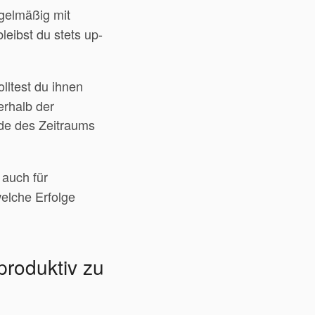
egelmäßig mit
leibst du stets up-
lltest du ihnen
erhalb der
nde des Zeitraums
 auch für
elche Erfolge
produktiv zu