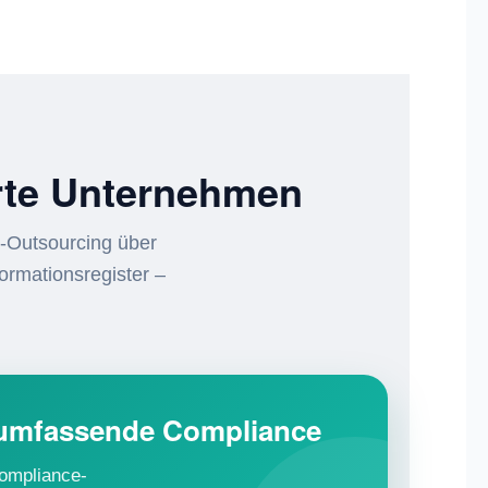
erte Unternehmen
-Outsourcing über
rmationsregister –
 umfassende Compliance
ompliance-